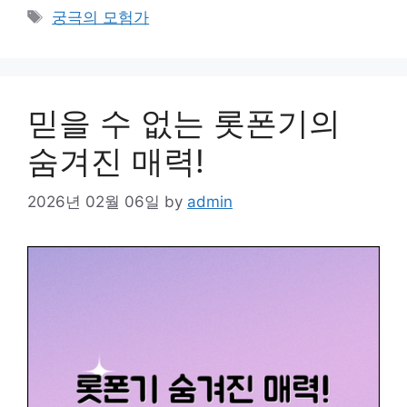
Tags
궁극의 모험가
믿을 수 없는 롯폰기의
숨겨진 매력!
2026년 02월 06일
by
admin