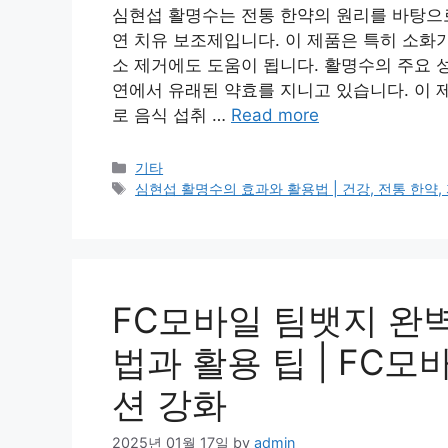
심현섭 활명수는 전통 한약의 원리를 바탕으로
연 치유 보조제입니다. 이 제품은 특히 소화
소 제거에도 도움이 됩니다. 활명수의 주요 
연에서 유래된 약효를 지니고 있습니다. 이 
로 음식 섭취 …
Read more
Categories
기타
Tags
심현섭 활명수의 효과와 활용법 | 건강, 전통 한약,
FC모바일 팀뱃지 완벽
법과 활용 팁 | FC모
션 강화
2025년 01월 17일
by
admin