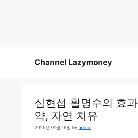
Skip
to
Channel Lazymoney
content
심현섭 활명수의 효과와
약, 자연 치유
2025년 01월 18일
by
admin