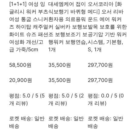
[1+1+1] 여성 잉
대세엠케어 접이
오서코리아 [화
글리시 워커 부츠
식보행기 바퀴형
메디] 오서 리바
여성 통굽 스니커
환자용 의료용워
운드 에어 워커
즈 하이탑 캐주얼
커 실버카 보행보
발목 보호를 위한
화이트 슈즈 패션
조 보행보조기 보
공기압 기반 워커
여성화 개선/고
행워커 보행연습,
시스템, 기본형,
급 가죽/5cm
1개
S, 1개
58,500원
35,500원
297,700원
20,900원
35,500원
297,700원
평점: 5.0 / 5 (5
평점: 5.0 / 5 (2
평점: 0.0 / 5 (0
개 리뷰)
개 리뷰)
개 리뷰)
로켓 배송: 일반
로켓 배송: 일반
로켓 배송: 일반
배송
배송
배송