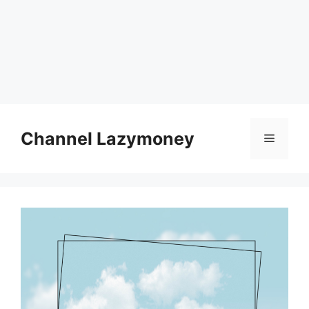
Skip
to
Channel Lazymoney
Menu
content