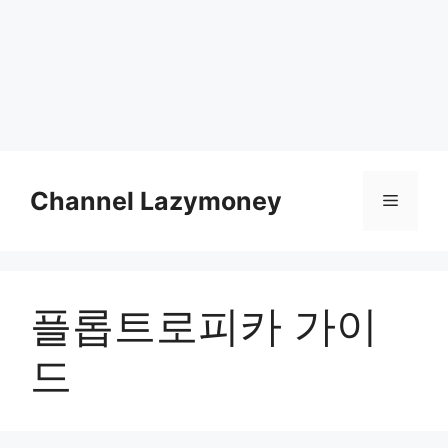
Skip
to
Channel Lazymoney
Menu
content
플롭트로피카 가이
드