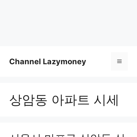
Skip
to
Channel Lazymoney
Menu
content
상암동 아파트 시세