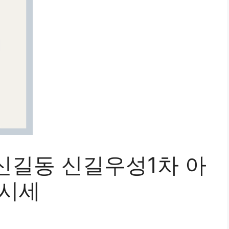
신길동 신길우성1차 아
 시세