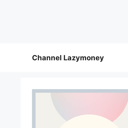
Skip
to
Channel Lazymoney
content