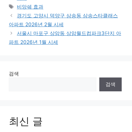
Tags
비앙쉐 효과
경기도 고양시 덕양구 삼송동 삼송스타클래스
아파트 2026년 2월 시세
서울시 마포구 상암동 상암월드컵파크3단지 아
파트 2026년 1월 시세
검색
검색
최신 글