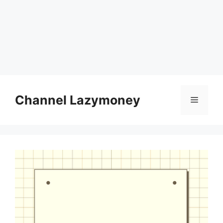
Skip
to
Channel Lazymoney
Menu
content