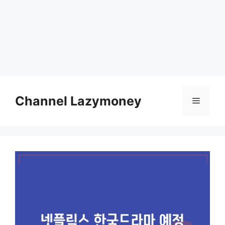
Skip
to
Channel Lazymoney
Menu
content