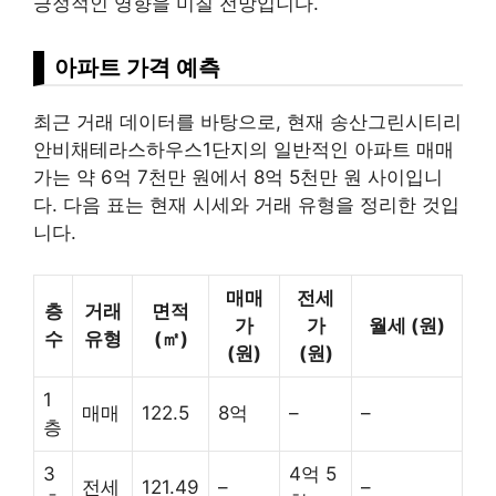
긍정적인 영향을 미칠 전망입니다.
아파트 가격 예측
최근 거래 데이터를 바탕으로, 현재 송산그린시티리
안비채테라스하우스1단지의 일반적인 아파트 매매
가는 약 6억 7천만 원에서 8억 5천만 원 사이입니
다. 다음 표는 현재 시세와 거래 유형을 정리한 것입
니다.
매매
전세
층
거래
면적
가
가
월세 (원)
수
유형
(㎡)
(원)
(원)
1
매매
122.5
8억
–
–
층
3
4억 5
전세
121.49
–
–