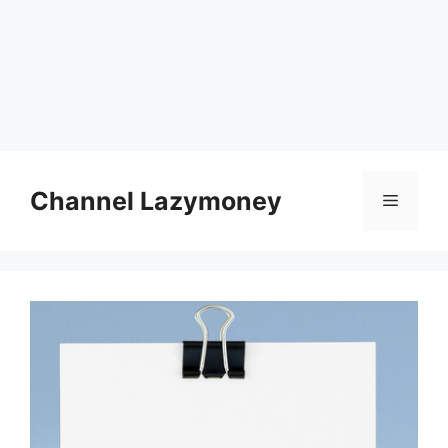
Skip
to
Channel Lazymoney
Menu
content