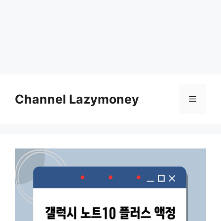
Skip
to
Channel Lazymoney
Menu
content