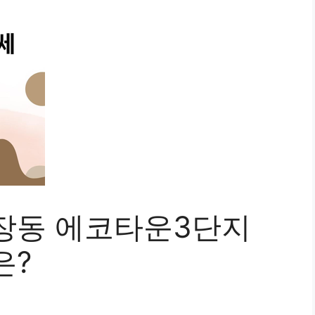
장동 에코타운3단지
은?