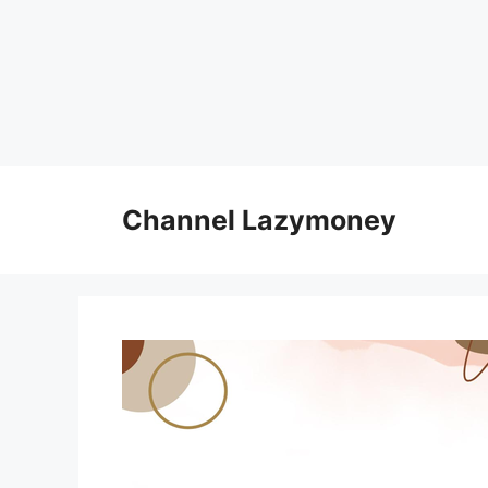
Skip
to
Channel Lazymoney
content