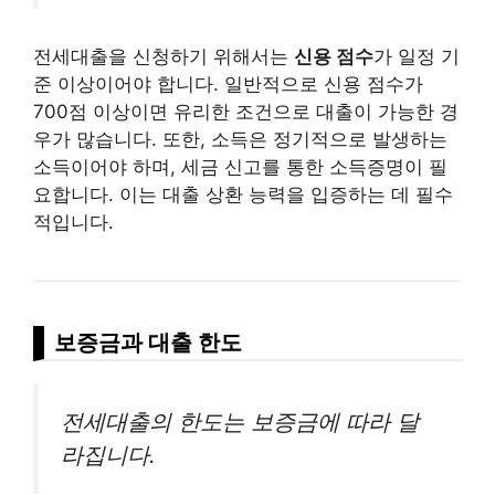
전세대출을 신청하기 위해서는
신용 점수
가 일정 기
준 이상이어야 합니다. 일반적으로 신용 점수가
700점 이상이면 유리한 조건으로 대출이 가능한 경
우가 많습니다. 또한, 소득은 정기적으로 발생하는
소득이어야 하며, 세금 신고를 통한 소득증명이 필
요합니다. 이는 대출 상환 능력을 입증하는 데 필수
적입니다.
보증금과 대출 한도
전세대출의 한도는 보증금에 따라 달
라집니다.