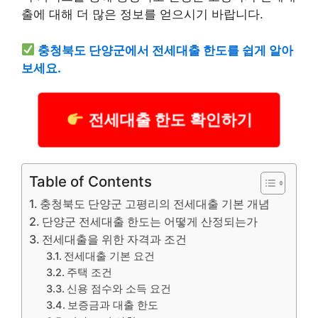
출에 대해 더 많은 정보를 얻으시기 바랍니다.
충청북도 단양군에서 전세대출 한도를 쉽게 알아
보세요.
전세대출 한도 확인하기
Table of Contents
충청북도 단양군 고평리의 전세대출 기본 개념
단양군 전세대출 한도는 어떻게 산정되는가
전세대출을 위한 자격과 조건
전세대출 기본 요건
주택 조건
신용 점수와 소득 요건
보증금과 대출 한도