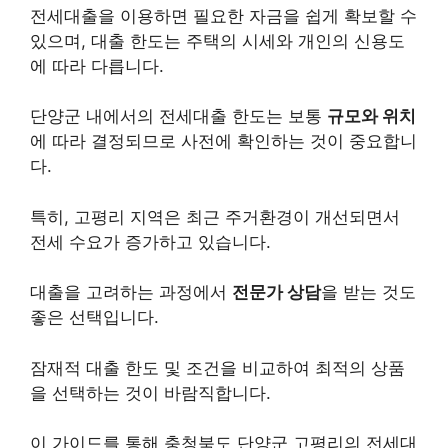
전세대출을 이용하면 필요한 자금을 쉽게 확보할 수
있으며, 대출 한도는 주택의 시세와
개인
의 신용도
에 따라 다릅니다.
단양군 내에서의 전세대출 한도는 보통
규모와 위치
에 따라 결정되므로 사전에 확인하는 것이 중요합니
다.
특히, 고평리 지역은 최근 주거환경이 개선되면서
전세 수요가 증가하고 있습니다.
대출을 고려하는 과정에서
전문가 상담
을 받는 것도
좋은 선택입니다.
잠재적 대출 한도 및 조건을 비교하여 최적의 상품
을 선택하는 것이 바람직합니다.
이 가이드를 통해 충청북도 단양군 고평리의 전세대