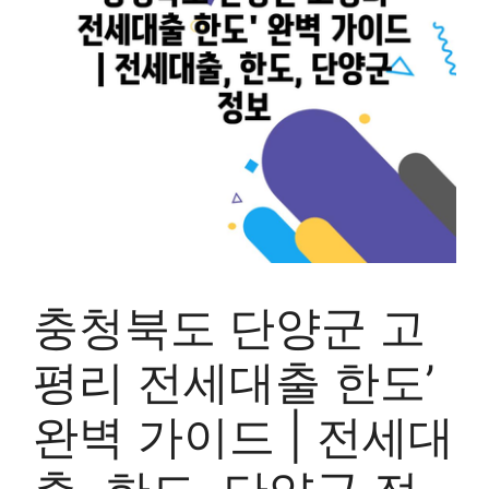
충청북도 단양군 고
평리 전세대출 한도’
완벽 가이드 | 전세대