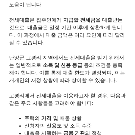
도움이 됩니다.
전세대출은 집주인에게 지급할
전세금
을 대출받는
것으로, 대출금은 일정 기간 이후에 상환하게 됩니
다. 이 과정에서 대출 금액은 여러 요인에 따라 달라
질 수 있습니다.
단양군 고평리 지역에서도 전세대출을 받기 위해서
는 일반적으로
소득 및 신용 등급
등의 조건을 충족
해야 합니다. 이를 통해 대출 한도가 결정되며, 이는
개개인의 재정 상황에 따라 상이할 수 있습니다.
고평리에서 전세대출을 이용하고자 할 경우, 다음과
같은 주요 사항들을 고려해야 합니다:
주택의
가격
및 매물 상황
신청자의
신용도
및 소득 수준
대출을 시행하는
금융 기관
의 정책