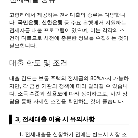
고평리에서 제공하는 전세대출의 종류는 다양합니
다.
국민은행
,
신한은행
등 주요 은행에서 지원하는
전세자금 대출 프로그램이 있으며, 이는 각각의 조
건이 다르므로 사전에 충분한 정보를 수집하는 것이
필요합니다.
대출 한도 및 조건
대출 한도는 보통 주택의 전세금의 80%까지 가능하
지만, 각 금융 기관의 정책에 따라 달라질 수 있습니
다.
소득 수준
과
신용도
에 따라 상이하므로, 사전 상
담을 통해 자세한 조건을 확인하는 것이 좋습니다.
3, 전세대출 이용 시 유의사항
전세대출을 신청하기 전에는 반드시 시장 조