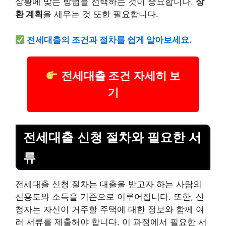
상황에 맞는 방법을 선택하는 것이 중요합니다.
상
환 계획
을 세우는 것 또한 필요합니다.
전세대출의 조건과 절차를 쉽게 알아보세요.
전세대출 조건 자세히 보
기
전세대출 신청 절차와 필요한 서
류
전세대출 신청 절차는 대출을 받고자 하는 사람의
신용도와 소득을 기준으로 이루어집니다. 또한, 신
청자는 자신이 거주할 주택에 대한 정보와 함께 여
러 서류를 제출해야 합니다. 이 과정에서 필요한 서