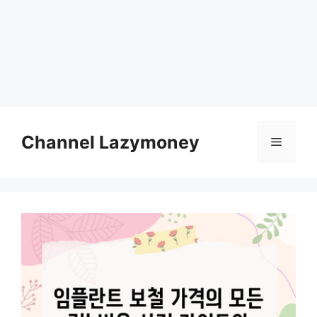
Skip
to
Channel Lazymoney
Menu
content