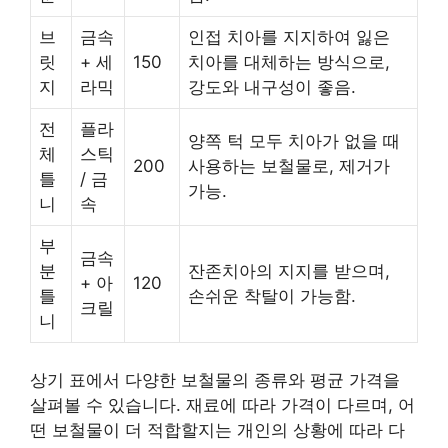
브
금속
인접 치아를 지지하여 잃은
릿
+ 세
150
치아를 대체하는 방식으로,
지
라믹
강도와 내구성이 좋음.
전
플라
양쪽 턱 모두 치아가 없을 때
체
스틱
200
사용하는 보철물로, 제거가
틀
/ 금
가능.
니
속
부
금속
분
잔존치아의 지지를 받으며,
+ 아
120
틀
손쉬운 착탈이 가능함.
크릴
니
상기 표에서 다양한 보철물의 종류와 평균 가격을
살펴볼 수 있습니다. 재료에 따라 가격이 다르며, 어
떤 보철물이 더 적합할지는
개인
의 상황에 따라 다