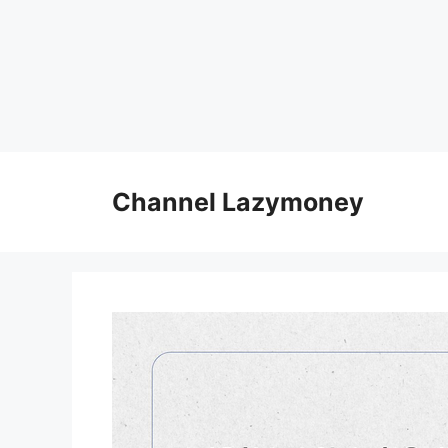
Skip
to
Channel Lazymoney
content