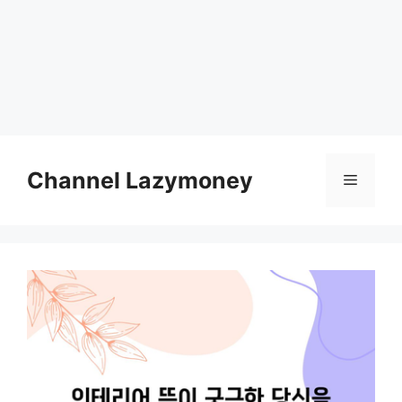
Skip
to
Channel Lazymoney
Menu
content