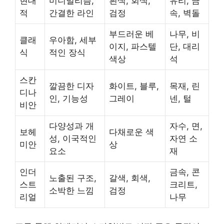
현대
미니멀리즘,
흰색, 회색,
유리, 금
적
간결한 라인
검정
속, 벽돌
부드러운 베
나무, 비
클래
우아함, 세부
이지, 파스텔
단, 대리
식
적인 장식
색상
석
스칸
깔끔한 디자
화이트, 블루,
목재, 린
디나
인, 기능성
그레이
넨, 털
비안
다양성과 개
자수, 면,
보헤
다채로운 색
성, 이국적인
자연 소
미안
상
요소
재
인더
금속, 콘
노출된 구조,
갈색, 회색,
스트
크리트,
소박한 느낌
검정
리얼
나무