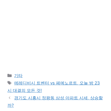
Categories
기타
Tags
에레디비시 트벤터 vs 페예노르트, 오늘 밤 23
시 대결의 모든 것!
경기도 시흥시 정왕동 삼성 아파트 시세, 상승할
까?