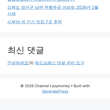
강원도 정선군 남면 무릉주공 아파트 2026년 2월
시세
시부야 센 인기 맛집 7곳 추천
최신 댓글
안녕하세요!
의
워드프레스 댓글 관리 도구
© 2026 Channel Lazymoney
• Built with
GeneratePress