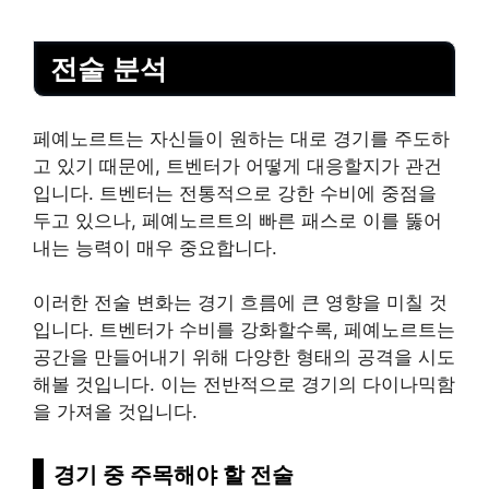
전술 분석
페예노르트는 자신들이 원하는 대로 경기를 주도하
고 있기 때문에, 트벤터가 어떻게 대응할지가 관건
입니다. 트벤터는 전통적으로 강한 수비에 중점을
두고 있으나, 페예노르트의 빠른 패스로 이를 뚫어
내는 능력이 매우 중요합니다.
이러한 전술 변화는 경기 흐름에 큰 영향을 미칠 것
입니다. 트벤터가 수비를 강화할수록, 페예노르트는
공간을 만들어내기 위해 다양한 형태의 공격을 시도
해볼 것입니다. 이는 전반적으로 경기의 다이나믹함
을 가져올 것입니다.
경기 중 주목해야 할 전술