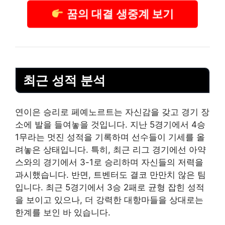
꿈의 대결 생중계 보기
최근 성적 분석
연이은 승리로 페예노르트는 자신감을 갖고 경기 장
소에 발을 들여놓을 것입니다. 지난 5경기에서 4승
1무라는 멋진 성적을 기록하며 선수들이 기세를 올
려놓은 상태입니다. 특히, 최근 리그 경기에선 아약
스와의 경기에서 3-1로 승리하며 자신들의 저력을
과시했습니다. 반면, 트벤터도 결코 만만치 않은 팀
입니다. 최근 5경기에서 3승 2패로 균형 잡힌 성적
을 보이고 있으나, 더 강력한 대항마들을 상대로는
한계를 보인 바 있습니다.