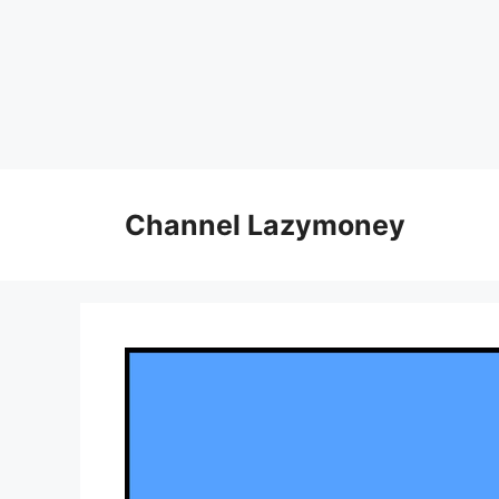
Skip
to
Channel Lazymoney
content