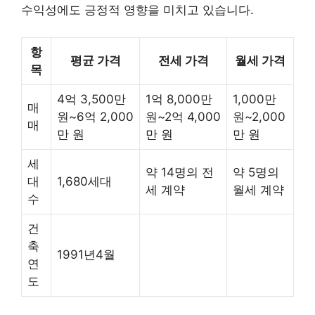
수익성에도 긍정적 영향을 미치고 있습니다.
항
평균 가격
전세 가격
월세 가격
목
4억 3,500만
1억 8,000만
1,000만
매
원~6억 2,000
원~2억 4,000
원~2,000
매
만 원
만 원
만 원
세
약 14명의 전
약 5명의
대
1,680세대
세 계약
월세 계약
수
건
축
1991년4월
연
도