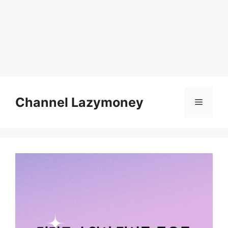
Skip
to
Channel Lazymoney
Menu
content