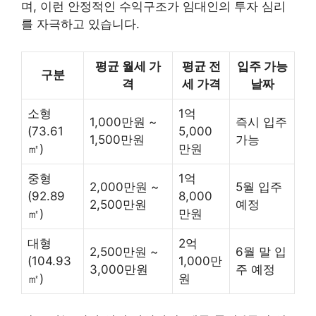
며, 이런 안정적인 수익구조가 임대인의 투자 심리
를 자극하고 있습니다.
평균 월세 가
평균 전
입주 가능
구분
격
세 가격
날짜
소형
1억
1,000만원 ~
즉시 입주
(73.61
5,000
1,500만원
가능
㎡)
만원
중형
1억
2,000만원 ~
5월 입주
(92.89
8,000
2,500만원
예정
㎡)
만원
대형
2억
2,500만원 ~
6월 말 입
(104.93
1,000만
3,000만원
주 예정
㎡)
원