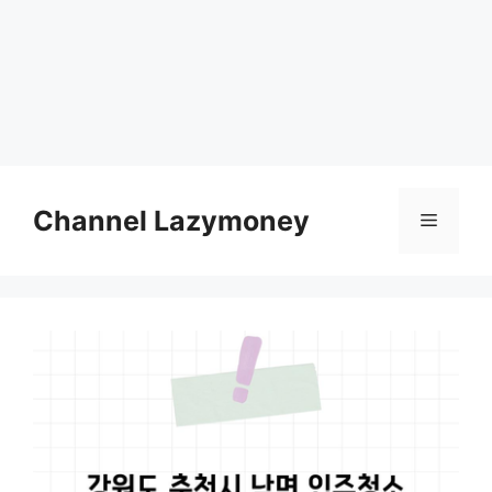
Skip
to
Channel Lazymoney
Menu
content