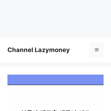
Skip
to
Channel Lazymoney
Menu
content