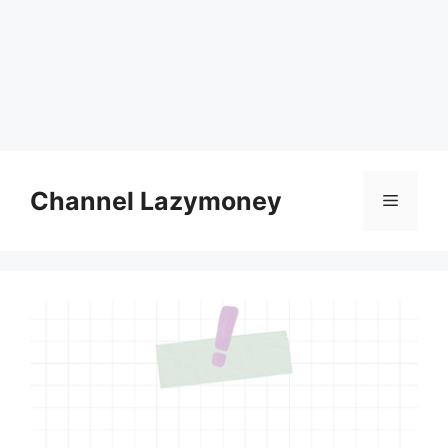
Skip
to
Channel Lazymoney
Menu
content