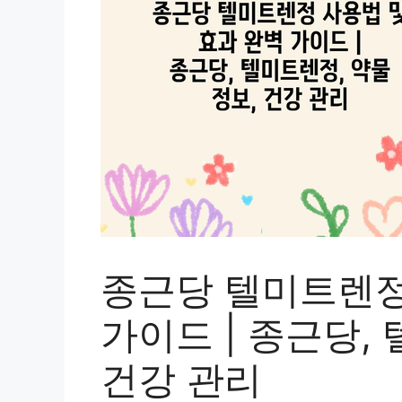
종근당 텔미트렌정
가이드 | 종근당,
건강 관리