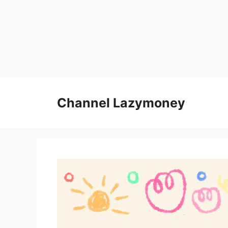
Skip
to
Channel Lazymoney
content