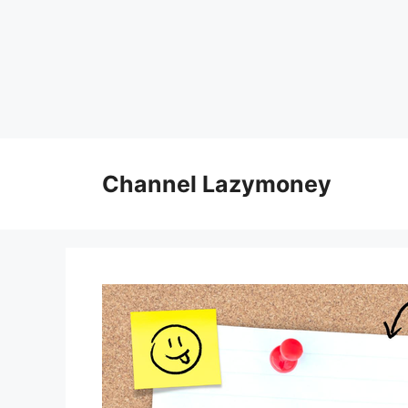
Skip
to
Channel Lazymoney
content