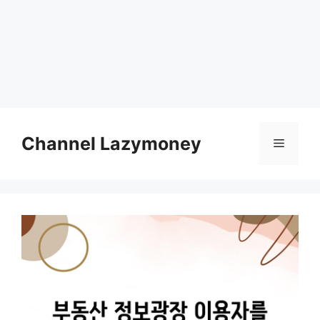
Skip
to
Channel Lazymoney
Menu
content