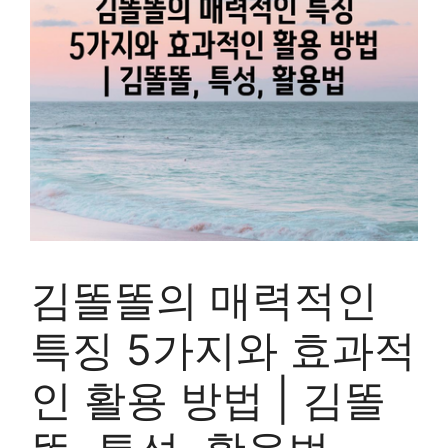
김똘똘의 매력적인
특징 5가지와 효과적
인 활용 방법 | 김똘