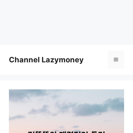
Skip
to
Channel Lazymoney
Menu
content