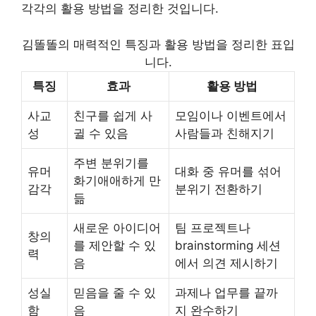
각각의 활용 방법을 정리한 것입니다.
김똘똘의 매력적인 특징과 활용 방법을 정리한 표입
니다.
특징
효과
활용 방법
사교
친구를 쉽게 사
모임이나 이벤트에서
성
귈 수 있음
사람들과 친해지기
주변 분위기를
유머
대화 중 유머를 섞어
화기애애하게 만
감각
분위기 전환하기
듦
새로운 아이디어
팀 프로젝트나
창의
를 제안할 수 있
brainstorming 세션
력
음
에서 의견 제시하기
성실
믿음을 줄 수 있
과제나 업무를 끝까
함
음
지 완수하기