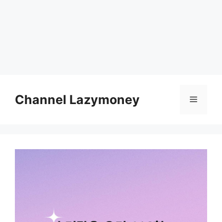
Skip
to
Channel Lazymoney
Menu
content