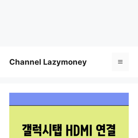
Skip
to
Channel Lazymoney
Menu
content