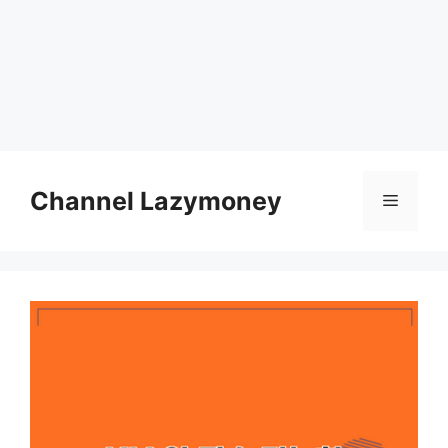
Skip
to
Channel Lazymoney
Menu
content