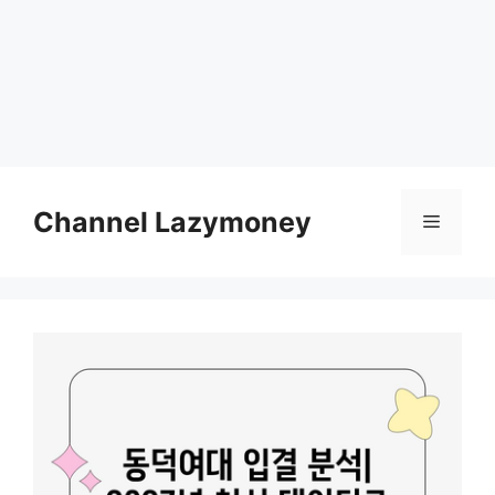
Skip
to
Channel Lazymoney
Menu
content